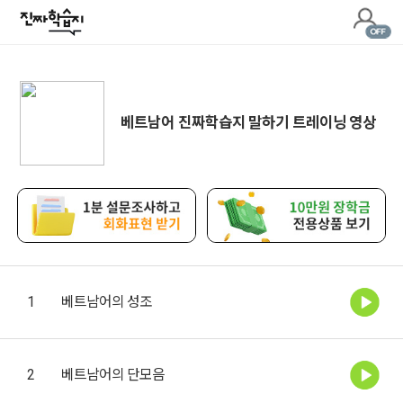
진
짜
시
원
학
스
베트남어 진짜학습지 말하기 트레이닝 영상
습
쿨
지
중
국
어
학
습
지
1
베트남어의 성조
2
베트남어의 단모음